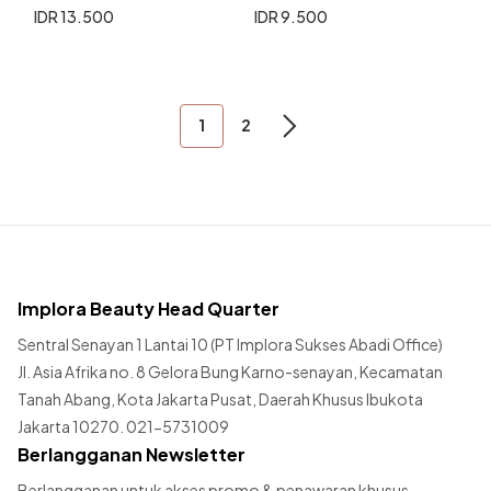
IDR 13.500
IDR 9.500
1
2
Implora Beauty Head Quarter
Sentral Senayan 1 Lantai 10 (PT Implora Sukses Abadi Office)
Jl. Asia Afrika no. 8 Gelora Bung Karno-senayan, Kecamatan
Tanah Abang, Kota Jakarta Pusat, Daerah Khusus Ibukota
Jakarta 10270. 021-5731009
Berlangganan Newsletter
Berlangganan untuk akses promo & penawaran khusus