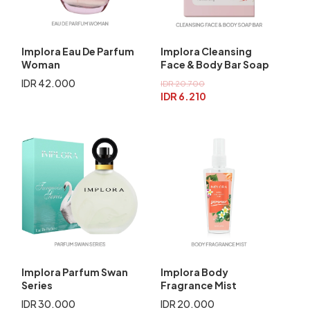
Implora Eau De Parfum
Implora Cleansing
Woman
Face & Body Bar Soap
IDR 42.000
IDR 20.700
IDR 6.210
Implora Parfum Swan
Implora Body
Series
Fragrance Mist
IDR 30.000
IDR 20.000