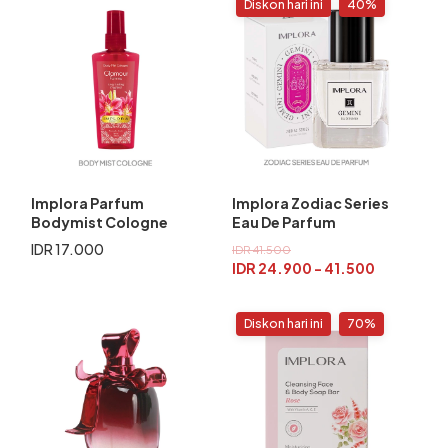
Diskon hari ini
40%
Implora Parfum
Implora Zodiac Series
Bodymist Cologne
Eau De Parfum
IDR 17.000
IDR 41.500
IDR 24.900 - 41.500
Diskon hari ini
70%