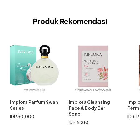
Produk Rekomendasi
Implora Parfum Swan
Implora Cleansing
Impl
Series
Face & Body Bar
Perma
Soap
IDR 30.000
IDR 1
IDR 6.210