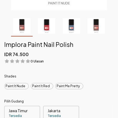
Implora Paint Nail Polish
IDR 74.500
0 Ulasan
Shades
Paint It Nude
Paint It Red
Paint Me Pretty
Pilih Gudang
Jawa Timur
Jakarta
Tersedia
Tersedia