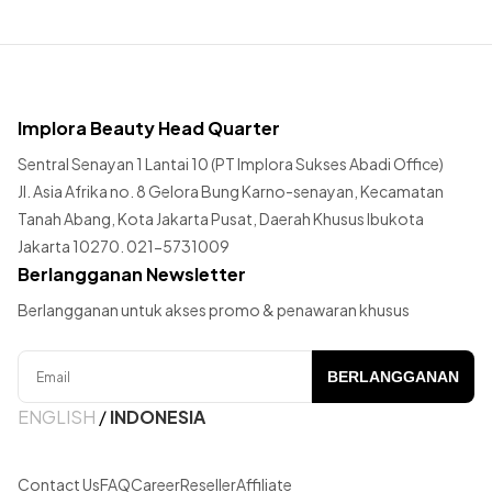
Implora Beauty Head Quarter
Sentral Senayan 1 Lantai 10 (PT Implora Sukses Abadi Office)
Jl. Asia Afrika no. 8 Gelora Bung Karno-senayan, Kecamatan
Tanah Abang, Kota Jakarta Pusat, Daerah Khusus Ibukota
Jakarta 10270. 021-5731009
Berlangganan Newsletter
Berlangganan untuk akses promo & penawaran khusus
BERLANGGANAN
ENGLISH
/
INDONESIA
Contact Us
FAQ
Career
Reseller
Affiliate