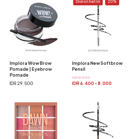
Diskon hari ini
20%
Implora Wow Brow
Implora New Softbrow
Pomade | Eyebrow
Pensil
Pomade
IDR 8.000
IDR 29.500
IDR 6.400 - 8.000