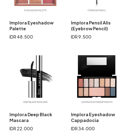
Implora Eyeshadow
Implora Pensil Alis
Palette
(Eyebrow Pencil)
IDR 48.500
IDR 9.500
Implora Deep Black
Implora Eyeshadow
Mascara
Cappadocia
IDR 22.000
IDR 34.000