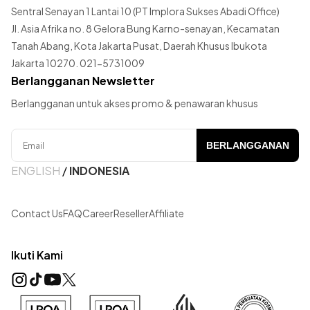
Sentral Senayan 1 Lantai 10 (PT Implora Sukses Abadi Office)
Jl. Asia Afrika no. 8 Gelora Bung Karno-senayan, Kecamatan
Tanah Abang, Kota Jakarta Pusat, Daerah Khusus Ibukota
Jakarta 10270. 021-5731009
Berlangganan Newsletter
Berlangganan untuk akses promo & penawaran khusus
BERLANGGANAN
ENGLISH
/
INDONESIA
Contact Us
FAQ
Career
Reseller
Affiliate
Ikuti Kami