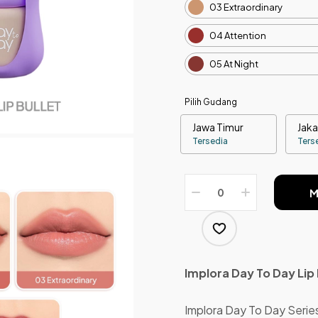
03 Extraordinary
04 Attention
05 At Night
Pilih Gudang
Jawa Timur
Jaka
Tersedia
Ters
M
Implora Day To Day Lip 
Implora Day To Day Series