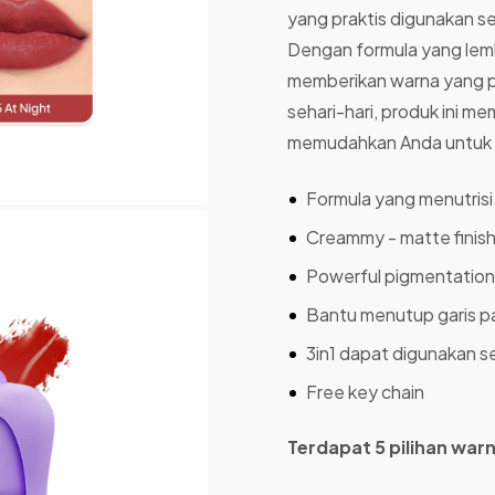
yang praktis digunakan se
Dengan formula yang lembu
memberikan warna yang pi
sehari-hari, produk ini m
memudahkan Anda untuk ta
Formula yang menutrisi
Creammy - matte finis
Powerful pigmentation
Bantu menutup garis pa
3in1 dapat digunakan s
Free key chain
Terdapat 5 pilihan warn