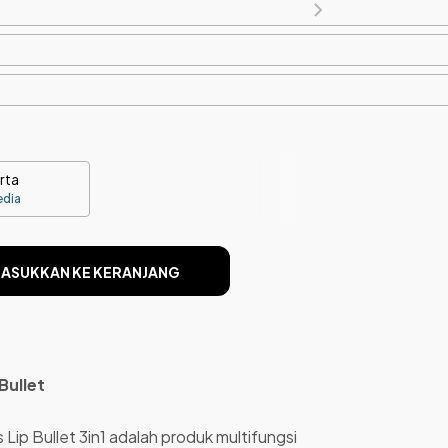
rta
edia
ASUKKAN KE KERANJANG
Bullet
 Lip Bullet 3in1 adalah produk multifungsi