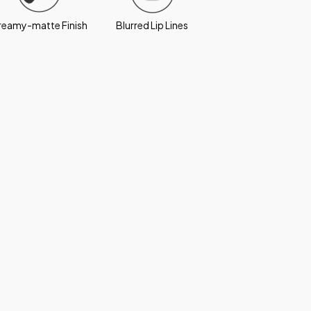
reamy-matte Finish
Blurred Lip Lines