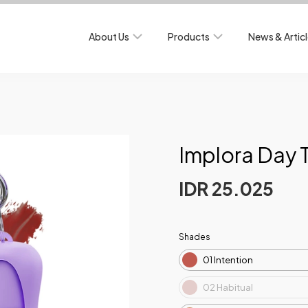
About Us
Products
News & Artic
Implora Day T
IDR 25.025
Shades
01 Intention
02 Habitual