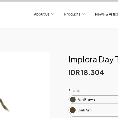
About Us
Products
News & Artic
Implora Day 
IDR 18.304
Shades
Ash Brown
Dark Ash