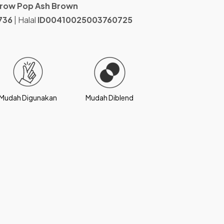
Brow Pop Ash Brown
736
| Halal
ID00410025003760725
Mudah Digunakan
Mudah Diblend