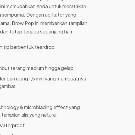
k ini memudahkan Anda untuk meratakan
bih sempurna. Dengan aplikator yang
 lama, Brow Pop ini memberikan tampilan
dan tetap terjaga sepanjang hari.
 tip berbentuk teardrop
mbut terang medium hingga gelap
 dengan ujung 1,5 mm yang membuatnya
gambar.
hnology & microblading effect yang
ampilan alis yang natural
n waterproof