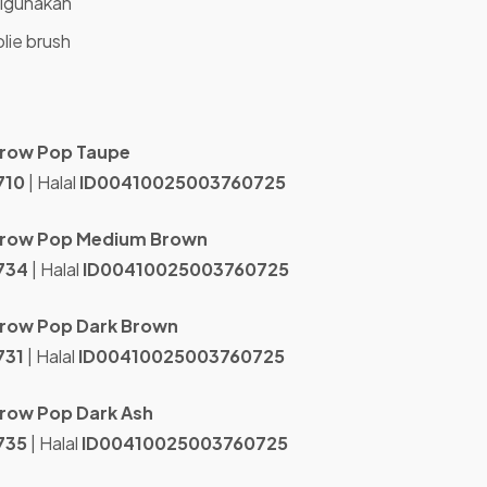
digunakan
lie brush
Brow Pop Taupe
710
| Halal
ID00410025003760725
 Brow Pop Medium Brown
734
| Halal
ID00410025003760725
Brow Pop Dark Brown
731
| Halal
ID00410025003760725
Brow Pop Dark Ash
735
| Halal
ID00410025003760725