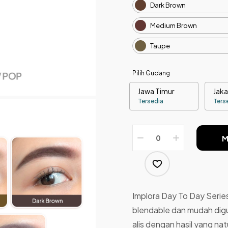
Dark Brown
Medium Brown
Taupe
Pilih Gudang
Jawa Timur
Jaka
Tersedia
Ters
M
Implora Day To Day Serie
blendable dan mudah di
alis dengan hasil yang nat