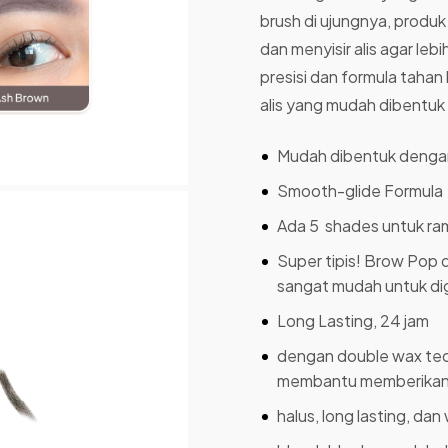
brush di ujungnya, produ
dan menyisir alis agar le
presisi dan formula tahan
alis yang mudah dibentuk 
Mudah dibentuk dengan
Smooth-glide Formula
Ada 5 shades untuk ra
Super tipis! Brow Pop
sangat mudah untuk di
Long Lasting, 24 jam
dengan double wax tec
membantu memberikan t
halus, long lasting, da