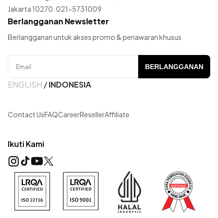
Jakarta 10270. 021-5731009
Berlangganan Newsletter
Berlangganan untuk akses promo & penawaran khusus
BERLANGGANAN
ENGLISH
/
INDONESIA
Contact Us
FAQ
Career
Reseller
Affiliate
Ikuti Kami